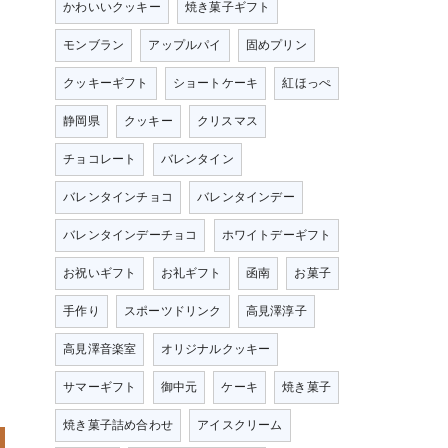
かわいいクッキー
焼き菓子ギフト
モンブラン
アップルパイ
固めプリン
クッキーギフト
ショートケーキ
紅ほっぺ
静岡県
クッキー
クリスマス
チョコレート
バレンタイン
バレンタインチョコ
バレンタインデー
バレンタインデーチョコ
ホワイトデーギフト
お祝いギフト
お礼ギフト
函南
お菓子
手作り
スポーツドリンク
高見澤淳子
高見澤音楽室
オリジナルクッキー
サマーギフト
御中元
ケーキ
焼き菓子
焼き菓子詰め合わせ
アイスクリーム