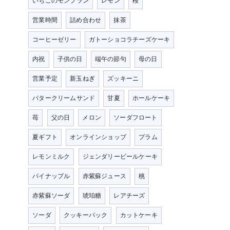
いちごのモンブラン
レモン
桜
営業時間
詰め合わせ
抹茶
コーヒーゼリー
ガトーショコラチーズケーキ
内祝
子供の日
端午の節句
母の日
営業予定
新玉ねぎ
ズッキーニ
バタークリームサンド
甘夏
ホールケーキ
苺
父の日
メロン
ソーダフロート
夏ギフト
オンラインショップ
プラム
レモンミルク
ジェンダリービールケーキ
パイナップル
赤紫蘇ジュース
桃
赤紫蘇ソーダ
琥珀糖
レアチーズ
ソーダ
クッキーパック
カットケーキ