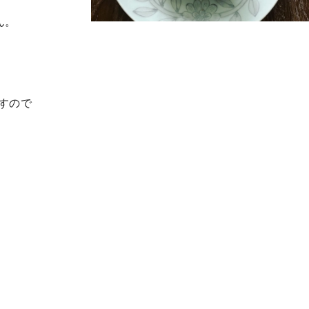
ん。
すので