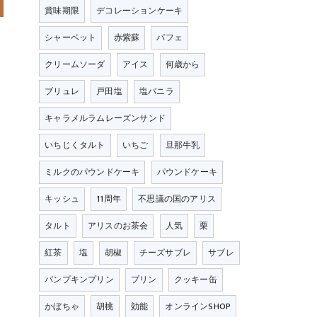
賞味期限
デコレーションケーキ
シャーベット
赤紫蘇
パフェ
クリームソーダ
アイス
何歳から
ブリュレ
戸田塩
塩バニラ
キャラメルラムレーズンサンド
いちじくタルト
いちご
旦那牛乳
ミルクのパウンドケーキ
パウンドケーキ
キッシュ
11周年
不思議の国のアリス
タルト
アリスのお茶会
人気
栗
紅茶
塩
胡椒
チーズサブレ
サブレ
パンプキンプリン
プリン
クッキー缶
かぼちゃ
胡桃
効能
オンラインSHOP