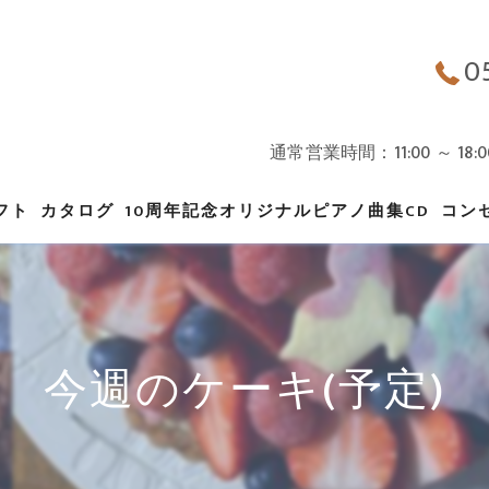
0
通常営業時間：11:00 ～ 
フト
カタログ
10周年記念オリジナルピアノ曲集CD
コン
ギフト
バースデーケーキ
今週のケーキ(予定)
オーダーメイドについて
オンラインSHOPカタログ
クッキー缶カタログ