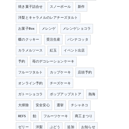
焼き菓子詰合せ
スノーボール
新作
洋梨とキャラメルのレアチーズタルト
お菓子Box
メレンゲ
メレンゲショコラ
蝶のクッキー
受注生産
パンナコッタ
カラメルソース
紅玉
イベント出店
予約
苺のデコレーションケーキ
フルーツタルト
カップケーキ
店頭予約
オンライン予約
チーズケーキ
ガトーショコラ
ポップアップストア
熱海
大掃除
安全安心
選挙
チシャネコ
REFS
飴
フルーツケーキ
商工まつり
ゼリー
洋梨
ぶどう
追加
お知らせ