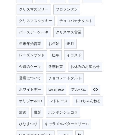
クリスマスツリー
フロランタン
クリスマスクッキー
チョコバナナタルト
バースデーケーキ
クリスマス営業
年末年始営業
お年始
正月
レーズンサンド
巳年
イラスト
今週のケーキ
冬季休業
お休みのお知らせ
営業について
チョコレートタルト
ホワイトデー
toranoco
アルバム
CD
オリジナルCD
マドレーヌ
トコちゃんねる
放送
撮影
ボンボンショコラ
ひなまつり
キャラメルバタークリーム