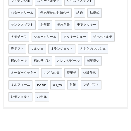
フィナンシェ
スイートポテト
クリスマスギフト
バタークリーム
年末年始のお知らせ
結婚
結婚式
サンクスギフト
お年賀
年末営業
干支クッキー
冬モチーフ
シュークリーム
クッキーシュー
ザッハトルテ
春ギフト
マルシェ
オランジェット
ふもとのマルシェ
桜のケーキ
桜のサブレ
オレンジピール
周年祝い
オーダークッキー
こどもの日
焼菓子
体験学習
ミルフィーユ
POPUP
tea_wa
営業
プチギフト
レモンタルト
お中元