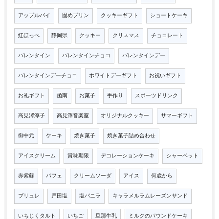
アップルパイ
固めプリン
クッキーギフト
ショートケーキ
紅ほっぺ
静岡県
クッキー
クリスマス
チョコレート
バレンタイン
バレンタインチョコ
バレンタインデー
バレンタインデーチョコ
ホワイトデーギフト
お祝いギフト
お礼ギフト
函南
お菓子
手作り
スポーツドリンク
高見澤淳子
高見澤音楽室
オリジナルクッキー
サマーギフト
御中元
ケーキ
焼き菓子
焼き菓子詰め合わせ
アイスクリーム
賞味期限
デコレーションケーキ
シャーベット
赤紫蘇
パフェ
クリームソーダ
アイス
何歳から
ブリュレ
戸田塩
塩バニラ
キャラメルラムレーズンサンド
いちじくタルト
いちご
旦那牛乳
ミルクのパウンドケーキ