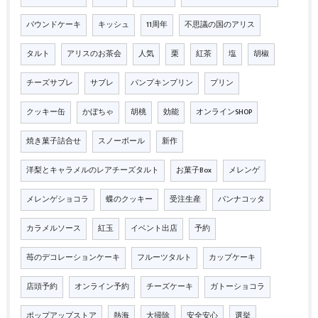
パウンドケーキ
キッシュ
11周年
不思議の国のアリス
タルト
アリスのお茶会
人気
栗
紅茶
塩
胡椒
チーズサブレ
サブレ
パンプキンプリン
プリン
クッキー缶
かぼちゃ
胡桃
効能
オンラインSHOP
焼き菓子詰合せ
スノーボール
新作
洋梨とキャラメルのレアチーズタルト
お菓子Box
メレンゲ
メレンゲショコラ
蝶のクッキー
受注生産
パンナコッタ
カラメルソース
紅玉
イベント出店
予約
苺のデコレーションケーキ
フルーツタルト
カップケーキ
店頭予約
オンライン予約
チーズケーキ
ガトーショコラ
ポップアップストア
熱海
大掃除
安全安心
選挙