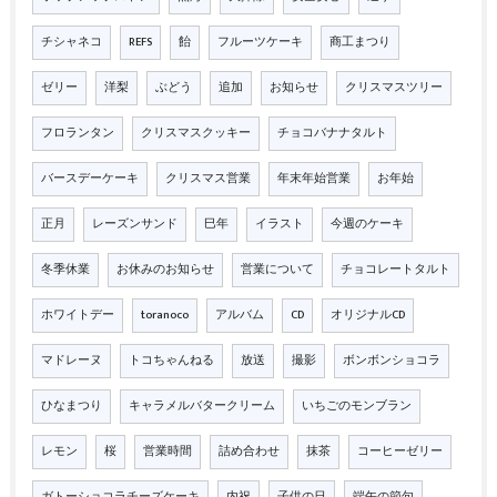
チシャネコ
REFS
飴
フルーツケーキ
商工まつり
ゼリー
洋梨
ぶどう
追加
お知らせ
クリスマスツリー
フロランタン
クリスマスクッキー
チョコバナナタルト
バースデーケーキ
クリスマス営業
年末年始営業
お年始
正月
レーズンサンド
巳年
イラスト
今週のケーキ
冬季休業
お休みのお知らせ
営業について
チョコレートタルト
ホワイトデー
toranoco
アルバム
CD
オリジナルCD
マドレーヌ
トコちゃんねる
放送
撮影
ボンボンショコラ
ひなまつり
キャラメルバタークリーム
いちごのモンブラン
レモン
桜
営業時間
詰め合わせ
抹茶
コーヒーゼリー