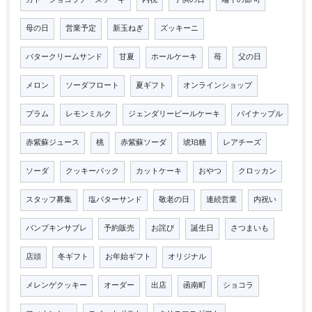
ガトーショコラチーズケーキ
内祝
子供の日
端午の節句
母の日
営業予定
新玉ねぎ
ズッキーニ
バタークリームサンド
甘夏
ホールケーキ
苺
父の日
メロン
ソーダフロート
夏ギフト
オンラインショップ
プラム
レモンミルク
ジェンダリービールケーキ
パイナップル
赤紫蘇ジュース
桃
赤紫蘇ソーダ
琥珀糖
レアチーズ
ソーダ
クッキーパック
カットケーキ
おやつ
クロッカン
スタッフ募集
塩バターサンド
敬老の日
連続営業
内祝い
パンプキンサブレ
予約販売
お詫び
誕生日
さつまいも
店頭
冬ギフト
お年始ギフト
オリジナル
メレンゲクッキー
オーダー
出店
函南町
ショコラ