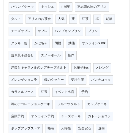
パウンドケーキ
キッシュ
11周年
不思議の国のアリス
タルト
アリスのお茶会
人気
栗
紅茶
塩
胡椒
チーズサブレ
サブレ
パンプキンプリン
プリン
クッキー缶
かぼちゃ
胡桃
効能
オンラインSHOP
焼き菓子詰合せ
スノーボール
新作
洋梨とキャラメルのレアチーズタルト
お菓子Box
メレンゲ
メレンゲショコラ
蝶のクッキー
受注生産
パンナコッタ
カラメルソース
紅玉
イベント出店
予約
苺のデコレーションケーキ
フルーツタルト
カップケーキ
店頭予約
オンライン予約
チーズケーキ
ガトーショコラ
ポップアップストア
熱海
大掃除
安全安心
選挙