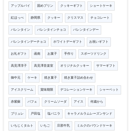
アップルパイ
固めプリン
クッキーギフト
ショートケーキ
紅ほっぺ
静岡県
クッキー
クリスマス
チョコレート
バレンタイン
バレンタインチョコ
バレンタインデー
バレンタインデーチョコ
ホワイトデーギフト
お祝いギフト
お礼ギフト
函南
お菓子
手作り
スポーツドリンク
高見澤淳子
高見澤音楽室
オリジナルクッキー
サマーギフト
御中元
ケーキ
焼き菓子
焼き菓子詰め合わせ
アイスクリーム
賞味期限
デコレーションケーキ
シャーベット
赤紫蘇
パフェ
クリームソーダ
アイス
何歳から
ブリュレ
戸田塩
塩バニラ
キャラメルラムレーズンサンド
いちじくタルト
いちご
旦那牛乳
ミルクのパウンドケーキ