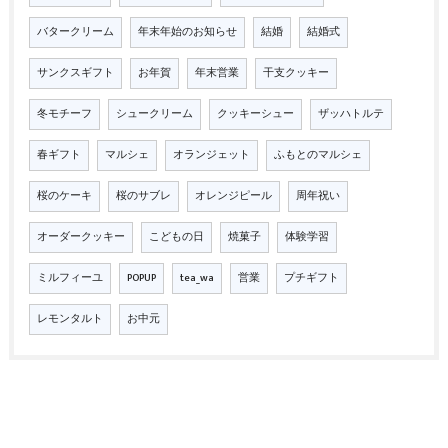
バタークリーム
年末年始のお知らせ
結婚
結婚式
サンクスギフト
お年賀
年末営業
干支クッキー
冬モチーフ
シュークリーム
クッキーシュー
ザッハトルテ
春ギフト
マルシェ
オランジェット
ふもとのマルシェ
桜のケーキ
桜のサブレ
オレンジピール
周年祝い
オーダークッキー
こどもの日
焼菓子
体験学習
ミルフィーユ
POPUP
tea_wa
営業
プチギフト
レモンタルト
お中元