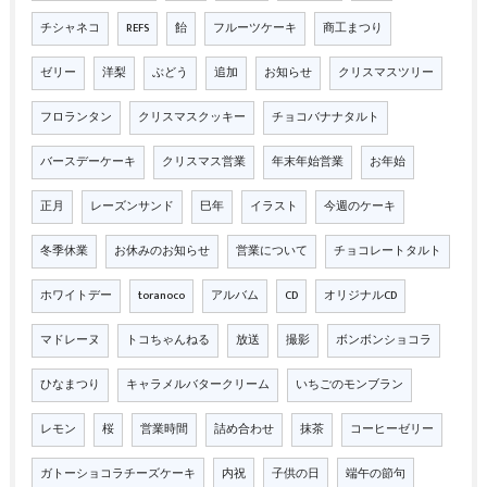
チシャネコ
REFS
飴
フルーツケーキ
商工まつり
ゼリー
洋梨
ぶどう
追加
お知らせ
クリスマスツリー
フロランタン
クリスマスクッキー
チョコバナナタルト
バースデーケーキ
クリスマス営業
年末年始営業
お年始
正月
レーズンサンド
巳年
イラスト
今週のケーキ
冬季休業
お休みのお知らせ
営業について
チョコレートタルト
ホワイトデー
toranoco
アルバム
CD
オリジナルCD
マドレーヌ
トコちゃんねる
放送
撮影
ボンボンショコラ
ひなまつり
キャラメルバタークリーム
いちごのモンブラン
レモン
桜
営業時間
詰め合わせ
抹茶
コーヒーゼリー
ガトーショコラチーズケーキ
内祝
子供の日
端午の節句