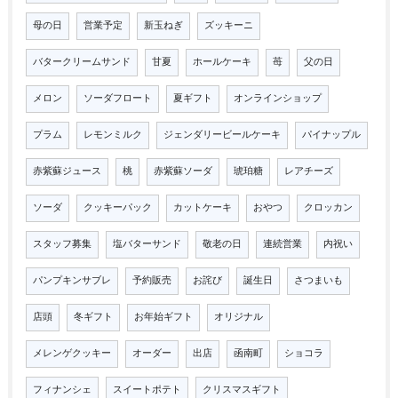
母の日
営業予定
新玉ねぎ
ズッキーニ
バタークリームサンド
甘夏
ホールケーキ
苺
父の日
メロン
ソーダフロート
夏ギフト
オンラインショップ
プラム
レモンミルク
ジェンダリービールケーキ
パイナップル
赤紫蘇ジュース
桃
赤紫蘇ソーダ
琥珀糖
レアチーズ
ソーダ
クッキーパック
カットケーキ
おやつ
クロッカン
スタッフ募集
塩バターサンド
敬老の日
連続営業
内祝い
パンプキンサブレ
予約販売
お詫び
誕生日
さつまいも
店頭
冬ギフト
お年始ギフト
オリジナル
メレンゲクッキー
オーダー
出店
函南町
ショコラ
フィナンシェ
スイートポテト
クリスマスギフト