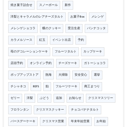
焼き菓子詰合せ
スノーボール
新作
洋梨とキャラメルのレアチーズタルト
お菓子Box
メレンゲ
メレンゲショコラ
蝶のクッキー
受注生産
パンナコッタ
カラメルソース
紅玉
イベント出店
予約
苺のデコレーションケーキ
フルーツタルト
カップケーキ
店頭予約
オンライン予約
チーズケーキ
ガトーショコラ
ポップアップストア
熱海
大掃除
安全安心
選挙
チシャネコ
REFS
飴
フルーツケーキ
商工まつり
ゼリー
洋梨
ぶどう
追加
お知らせ
クリスマスツリー
フロランタン
クリスマスクッキー
チョコバナナタルト
バースデーケーキ
クリスマス営業
年末年始営業
お年始