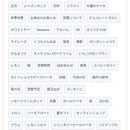
正月
レーズンサンド
巳年
イラスト
今週のケーキ
冬季休業
お休みのお知らせ
営業について
チョコレートタルト
ホワイトデー
toranoco
アルバム
CD
オリジナルCD
マドレーヌ
トコちゃんねる
放送
撮影
ボンボンショコラ
ひなまつり
キャラメルバタークリーム
いちごのモンブラン
レモン
桜
営業時間
詰め合わせ
抹茶
コーヒーゼリー
ガトーショコラチーズケーキ
内祝
子供の日
端午の節句
母の日
営業予定
新玉ねぎ
ズッキーニ
バタークリームサンド
甘夏
ホールケーキ
苺
父の日
メロン
ソーダフロート
夏ギフト
オンラインショップ
プラム
レモンミルク
ジェンダリービールケーキ
パイナップル