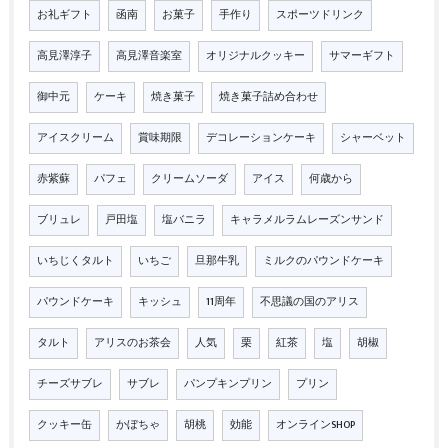
お礼ギフト
函南
お菓子
手作り
スポーツドリンク
高見澤淳子
高見澤音楽室
オリジナルクッキー
サマーギフト
御中元
ケーキ
焼き菓子
焼き菓子詰め合わせ
アイスクリーム
賞味期限
デコレーションケーキ
シャーベット
赤紫蘇
パフェ
クリームソーダ
アイス
何歳から
ブリュレ
戸田塩
塩バニラ
キャラメルラムレーズンサンド
いちじくタルト
いちご
旦那牛乳
ミルクのパウンドケーキ
パウンドケーキ
キッシュ
11周年
不思議の国のアリス
タルト
アリスのお茶会
人気
栗
紅茶
塩
胡椒
チーズサブレ
サブレ
パンプキンプリン
プリン
クッキー缶
かぼちゃ
胡桃
効能
オンラインSHOP