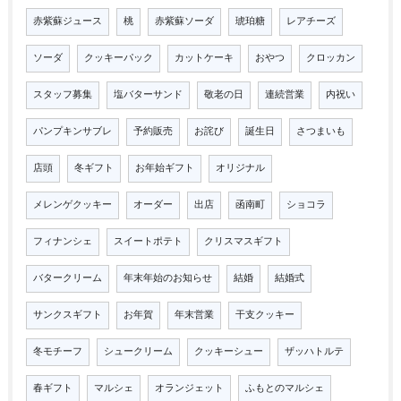
赤紫蘇ジュース
桃
赤紫蘇ソーダ
琥珀糖
レアチーズ
ソーダ
クッキーパック
カットケーキ
おやつ
クロッカン
スタッフ募集
塩バターサンド
敬老の日
連続営業
内祝い
パンプキンサブレ
予約販売
お詫び
誕生日
さつまいも
店頭
冬ギフト
お年始ギフト
オリジナル
メレンゲクッキー
オーダー
出店
函南町
ショコラ
フィナンシェ
スイートポテト
クリスマスギフト
バタークリーム
年末年始のお知らせ
結婚
結婚式
サンクスギフト
お年賀
年末営業
干支クッキー
冬モチーフ
シュークリーム
クッキーシュー
ザッハトルテ
春ギフト
マルシェ
オランジェット
ふもとのマルシェ