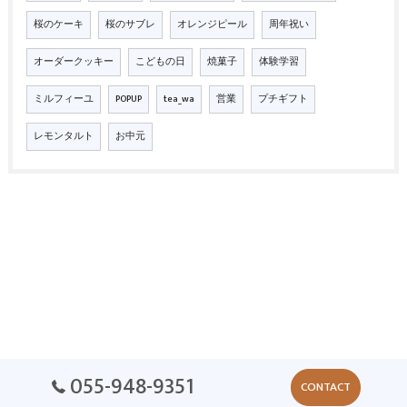
桜のケーキ
桜のサブレ
オレンジピール
周年祝い
オーダークッキー
こどもの日
焼菓子
体験学習
ミルフィーユ
POPUP
tea_wa
営業
プチギフト
レモンタルト
お中元
055-948-9351
CONTACT