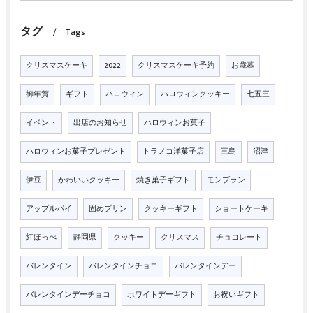
タグ
Tags
クリスマスケーキ
2022
クリスマスケーキ予約
お歳暮
御年賀
ギフト
ハロウィン
ハロウィンクッキー
七五三
イベント
出店のお知らせ
ハロウィンお菓子
ハロウィンお菓子プレゼント
トラノコ洋菓子店
三島
沼津
伊豆
かわいいクッキー
焼き菓子ギフト
モンブラン
アップルパイ
固めプリン
クッキーギフト
ショートケーキ
紅ほっぺ
静岡県
クッキー
クリスマス
チョコレート
バレンタイン
バレンタインチョコ
バレンタインデー
バレンタインデーチョコ
ホワイトデーギフト
お祝いギフト