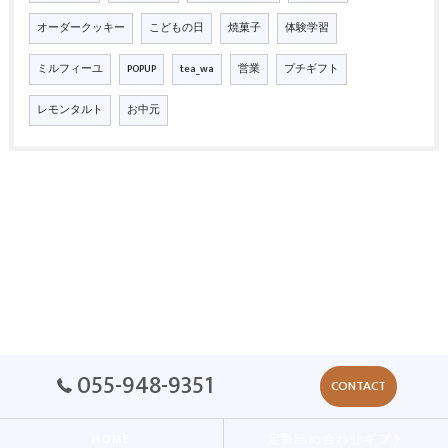
オーダークッキー
こどもの日
焼菓子
体験学習
ミルフィーユ
POPUP
tea_wa
営業
プチギフト
レモンタルト
お中元
055-948-9351
CONTACT
HOME
定番詰め合わせギフト