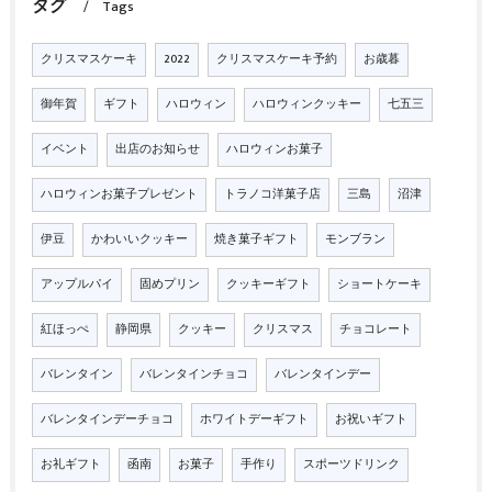
タグ
Tags
クリスマスケーキ
2022
クリスマスケーキ予約
お歳暮
御年賀
ギフト
ハロウィン
ハロウィンクッキー
七五三
イベント
出店のお知らせ
ハロウィンお菓子
ハロウィンお菓子プレゼント
トラノコ洋菓子店
三島
沼津
伊豆
かわいいクッキー
焼き菓子ギフト
モンブラン
アップルパイ
固めプリン
クッキーギフト
ショートケーキ
紅ほっぺ
静岡県
クッキー
クリスマス
チョコレート
バレンタイン
バレンタインチョコ
バレンタインデー
バレンタインデーチョコ
ホワイトデーギフト
お祝いギフト
お礼ギフト
函南
お菓子
手作り
スポーツドリンク