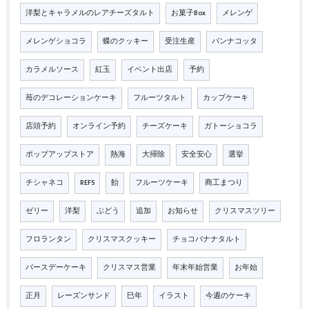
洋梨とキャラメルのレアチーズタルト
お菓子Box
メレンゲ
メレンゲショコラ
蝶のクッキー
受注生産
パンナコッタ
カラメルソース
紅玉
イベント出店
予約
苺のデコレーションケーキ
フルーツタルト
カップケーキ
店頭予約
オンライン予約
チーズケーキ
ガトーショコラ
ポップアップストア
熱海
大掃除
安全安心
選挙
チシャネコ
REFS
飴
フルーツケーキ
商工まつり
ゼリー
洋梨
ぶどう
追加
お知らせ
クリスマスツリー
フロランタン
クリスマスクッキー
チョコバナナタルト
バースデーケーキ
クリスマス営業
年末年始営業
お年始
正月
レーズンサンド
巳年
イラスト
今週のケーキ