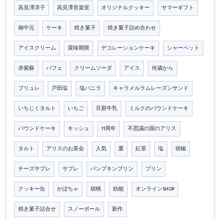
高見澤淳子
高見澤音楽室
オリジナルクッキー
サマーギフト
御中元
ケーキ
焼き菓子
焼き菓子詰め合わせ
アイスクリーム
賞味期限
デコレーションケーキ
シャーベット
赤紫蘇
パフェ
クリームソーダ
アイス
何歳から
ブリュレ
戸田塩
塩バニラ
キャラメルラムレーズンサンド
いちじくタルト
いちご
旦那牛乳
ミルクのパウンドケーキ
パウンドケーキ
キッシュ
11周年
不思議の国のアリス
タルト
アリスのお茶会
人気
栗
紅茶
塩
胡椒
チーズサブレ
サブレ
パンプキンプリン
プリン
クッキー缶
かぼちゃ
胡桃
効能
オンラインSHOP
焼き菓子詰合せ
スノーボール
新作