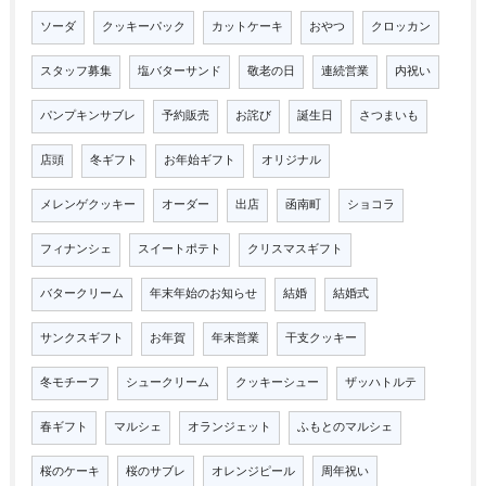
ソーダ
クッキーパック
カットケーキ
おやつ
クロッカン
スタッフ募集
塩バターサンド
敬老の日
連続営業
内祝い
パンプキンサブレ
予約販売
お詫び
誕生日
さつまいも
店頭
冬ギフト
お年始ギフト
オリジナル
メレンゲクッキー
オーダー
出店
函南町
ショコラ
フィナンシェ
スイートポテト
クリスマスギフト
バタークリーム
年末年始のお知らせ
結婚
結婚式
サンクスギフト
お年賀
年末営業
干支クッキー
冬モチーフ
シュークリーム
クッキーシュー
ザッハトルテ
春ギフト
マルシェ
オランジェット
ふもとのマルシェ
桜のケーキ
桜のサブレ
オレンジピール
周年祝い