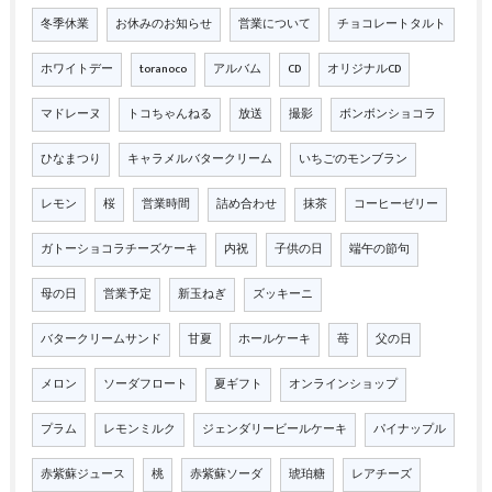
冬季休業
お休みのお知らせ
営業について
チョコレートタルト
ホワイトデー
toranoco
アルバム
CD
オリジナルCD
マドレーヌ
トコちゃんねる
放送
撮影
ボンボンショコラ
ひなまつり
キャラメルバタークリーム
いちごのモンブラン
レモン
桜
営業時間
詰め合わせ
抹茶
コーヒーゼリー
ガトーショコラチーズケーキ
内祝
子供の日
端午の節句
母の日
営業予定
新玉ねぎ
ズッキーニ
バタークリームサンド
甘夏
ホールケーキ
苺
父の日
メロン
ソーダフロート
夏ギフト
オンラインショップ
プラム
レモンミルク
ジェンダリービールケーキ
パイナップル
赤紫蘇ジュース
桃
赤紫蘇ソーダ
琥珀糖
レアチーズ