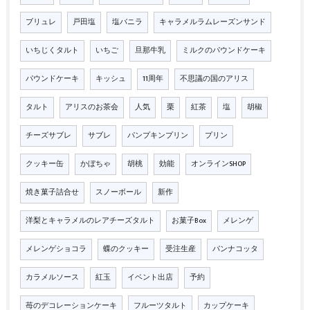
ブリュレ
戸田塩
塩バニラ
キャラメルラムレーズンサンド
いちじくタルト
いちご
旦那牛乳
ミルクのパウンドケーキ
パウンドケーキ
キッシュ
11周年
不思議の国のアリス
タルト
アリスのお茶会
人気
栗
紅茶
塩
胡椒
チーズサブレ
サブレ
パンプキンプリン
プリン
クッキー缶
かぼちゃ
胡桃
効能
オンラインSHOP
焼き菓子詰合せ
スノーボール
新作
洋梨とキャラメルのレアチーズタルト
お菓子Box
メレンゲ
メレンゲショコラ
蝶のクッキー
受注生産
パンナコッタ
カラメルソース
紅玉
イベント出店
予約
苺のデコレーションケーキ
フルーツタルト
カップケーキ