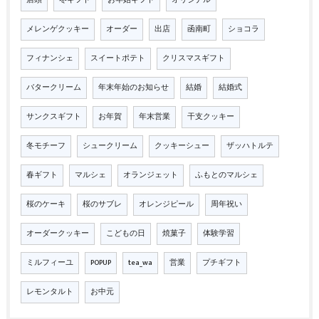
店頭
冬ギフト
お年始ギフト
オリジナル
メレンゲクッキー
オーダー
出店
函南町
ショコラ
フィナンシェ
スイートポテト
クリスマスギフト
バタークリーム
年末年始のお知らせ
結婚
結婚式
サンクスギフト
お年賀
年末営業
干支クッキー
冬モチーフ
シュークリーム
クッキーシュー
ザッハトルテ
春ギフト
マルシェ
オランジェット
ふもとのマルシェ
桜のケーキ
桜のサブレ
オレンジピール
周年祝い
オーダークッキー
こどもの日
焼菓子
体験学習
ミルフィーユ
POPUP
tea_wa
営業
プチギフト
レモンタルト
お中元