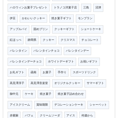
ハロウィンお菓子プレゼント
トラノコ洋菓子店
三島
沼津
伊豆
かわいいクッキー
焼き菓子ギフト
モンブラン
アップルパイ
固めプリン
クッキーギフト
ショートケーキ
紅ほっぺ
静岡県
クッキー
クリスマス
チョコレート
バレンタイン
バレンタインチョコ
バレンタインデー
バレンタインデーチョコ
ホワイトデーギフト
お祝いギフト
お礼ギフト
函南
お菓子
手作り
スポーツドリンク
高見澤淳子
高見澤音楽室
オリジナルクッキー
サマーギフト
御中元
ケーキ
焼き菓子
焼き菓子詰め合わせ
アイスクリーム
賞味期限
デコレーションケーキ
シャーベット
赤紫蘇
パフェ
クリームソーダ
アイス
何歳から