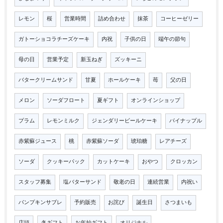
レモン
桜
営業時間
詰め合わせ
抹茶
コーヒーゼリー
ガトーショコラチーズケーキ
内祝
子供の日
端午の節句
母の日
営業予定
新玉ねぎ
ズッキーニ
バタークリームサンド
甘夏
ホールケーキ
苺
父の日
メロン
ソーダフロート
夏ギフト
オンラインショップ
プラム
レモンミルク
ジェンダリービールケーキ
パイナップル
赤紫蘇ジュース
桃
赤紫蘇ソーダ
琥珀糖
レアチーズ
ソーダ
クッキーパック
カットケーキ
おやつ
クロッカン
スタッフ募集
塩バターサンド
敬老の日
連続営業
内祝い
パンプキンサブレ
予約販売
お詫び
誕生日
さつまいも