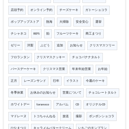
店頭予約
オンライン予約
チーズケーキ
ガトーショコラ
ポップアップストア
熱海
大掃除
安全安心
選挙
チシャネコ
REFS
飴
フルーツケーキ
商工まつり
ゼリー
洋梨
ぶどう
追加
お知らせ
クリスマスツリー
フロランタン
クリスマスクッキー
チョコバナナタルト
バースデーケーキ
クリスマス営業
年末年始営業
お年始
正月
レーズンサンド
巳年
イラスト
今週のケーキ
冬季休業
お休みのお知らせ
営業について
チョコレートタルト
ホワイトデー
toranoco
アルバム
CD
オリジナルCD
マドレーヌ
トコちゃんねる
放送
撮影
ボンボンショコラ
ひなまつり
キャラメルバタークリーム
いちごのモンブラン