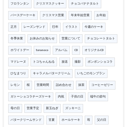
フロランタン
クリスマスクッキー
チョコバナナタルト
バースデーケーキ
クリスマス営業
年末年始営業
お年始
正月
レーズンサンド
巳年
イラスト
今週のケーキ
冬季休業
お休みのお知らせ
営業について
チョコレートタルト
ホワイトデー
toranoco
アルバム
CD
オリジナルCD
マドレーヌ
トコちゃんねる
放送
撮影
ボンボンショコラ
ひなまつり
キャラメルバタークリーム
いちごのモンブラン
レモン
桜
営業時間
詰め合わせ
抹茶
コーヒーゼリー
ガトーショコラチーズケーキ
内祝
子供の日
端午の節句
母の日
営業予定
新玉ねぎ
ズッキーニ
バタークリームサンド
甘夏
ホールケーキ
苺
父の日