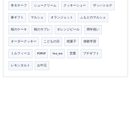
冬モチーフ
シュークリーム
クッキーシュー
ザッハトルテ
春ギフト
マルシェ
オランジェット
ふもとのマルシェ
桜のケーキ
桜のサブレ
オレンジピール
周年祝い
オーダークッキー
こどもの日
焼菓子
体験学習
ミルフィーユ
POPUP
tea_wa
営業
プチギフト
レモンタルト
お中元