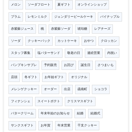
メロン
ソーダフロート
夏ギフト
オンラインショップ
プラム
レモンミルク
ジェンダリービールケーキ
パイナップル
赤紫蘇ジュース
桃
赤紫蘇ソーダ
琥珀糖
レアチーズ
ソーダ
クッキーパック
カットケーキ
おやつ
クロッカン
スタッフ募集
塩バターサンド
敬老の日
連続営業
内祝い
パンプキンサブレ
予約販売
お詫び
誕生日
さつまいも
店頭
冬ギフト
お年始ギフト
オリジナル
メレンゲクッキー
オーダー
出店
函南町
ショコラ
フィナンシェ
スイートポテト
クリスマスギフト
バタークリーム
年末年始のお知らせ
結婚
結婚式
サンクスギフト
お年賀
年末営業
干支クッキー