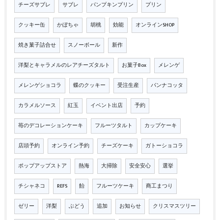
チーズサブレ
サブレ
パンプキンプリン
プリン
クッキー缶
かぼちゃ
胡桃
効能
オンラインSHOP
焼き菓子詰合せ
スノーボール
新作
洋梨とキャラメルのレアチーズタルト
お菓子Box
メレンゲ
メレンゲショコラ
蝶のクッキー
受注生産
パンナコッタ
カラメルソース
紅玉
イベント出店
予約
苺のデコレーションケーキ
フルーツタルト
カップケーキ
店頭予約
オンライン予約
チーズケーキ
ガトーショコラ
ポップアップストア
熱海
大掃除
安全安心
選挙
チシャネコ
REFS
飴
フルーツケーキ
商工まつり
ゼリー
洋梨
ぶどう
追加
お知らせ
クリスマスツリー