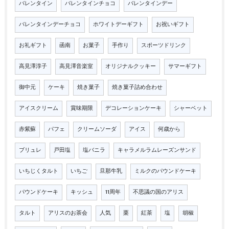
バレンタイン
バレンタインチョコ
バレンタインデー
バレンタインデーチョコ
ホワイトデーギフト
お祝いギフト
お礼ギフト
函南
お菓子
手作り
スポーツドリンク
高見澤淳子
高見澤音楽室
オリジナルクッキー
サマーギフト
御中元
ケーキ
焼き菓子
焼き菓子詰め合わせ
アイスクリーム
賞味期限
デコレーションケーキ
シャーベット
赤紫蘇
パフェ
クリームソーダ
アイス
何歳から
ブリュレ
戸田塩
塩バニラ
キャラメルラムレーズンサンド
いちじくタルト
いちご
旦那牛乳
ミルクのパウンドケーキ
パウンドケーキ
キッシュ
11周年
不思議の国のアリス
タルト
アリスのお茶会
人気
栗
紅茶
塩
胡椒