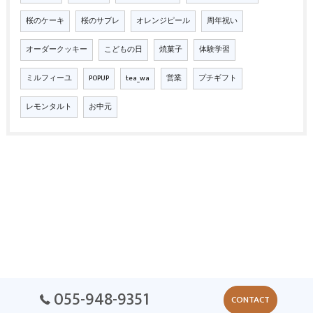
桜のケーキ
桜のサブレ
オレンジピール
周年祝い
オーダークッキー
こどもの日
焼菓子
体験学習
ミルフィーユ
POPUP
tea_wa
営業
プチギフト
レモンタルト
お中元
055-948-9351
CONTACT