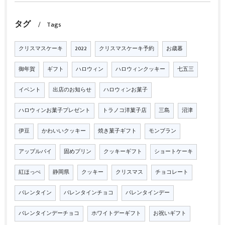
タグ
Tags
クリスマスケーキ
2022
クリスマスケーキ予約
お歳暮
御年賀
ギフト
ハロウィン
ハロウィンクッキー
七五三
イベント
出店のお知らせ
ハロウィンお菓子
ハロウィンお菓子プレゼント
トラノコ洋菓子店
三島
沼津
伊豆
かわいいクッキー
焼き菓子ギフト
モンブラン
アップルパイ
固めプリン
クッキーギフト
ショートケーキ
紅ほっぺ
静岡県
クッキー
クリスマス
チョコレート
バレンタイン
バレンタインチョコ
バレンタインデー
バレンタインデーチョコ
ホワイトデーギフト
お祝いギフト