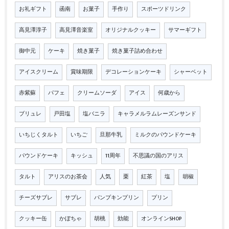
お礼ギフト
函南
お菓子
手作り
スポーツドリンク
高見澤淳子
高見澤音楽室
オリジナルクッキー
サマーギフト
御中元
ケーキ
焼き菓子
焼き菓子詰め合わせ
アイスクリーム
賞味期限
デコレーションケーキ
シャーベット
赤紫蘇
パフェ
クリームソーダ
アイス
何歳から
ブリュレ
戸田塩
塩バニラ
キャラメルラムレーズンサンド
いちじくタルト
いちご
旦那牛乳
ミルクのパウンドケーキ
パウンドケーキ
キッシュ
11周年
不思議の国のアリス
タルト
アリスのお茶会
人気
栗
紅茶
塩
胡椒
チーズサブレ
サブレ
パンプキンプリン
プリン
クッキー缶
かぼちゃ
胡桃
効能
オンラインSHOP