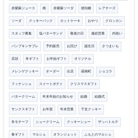
赤紫蘇ジュース
桃
赤紫蘇ソーダ
琥珀糖
レアチーズ
ソーダ
クッキーパック
カットケーキ
おやつ
クロッカン
スタッフ募集
塩バターサンド
敬老の日
連続営業
内祝い
パンプキンサブレ
予約販売
お詫び
誕生日
さつまいも
店頭
冬ギフト
お年始ギフト
オリジナル
メレンゲクッキー
オーダー
出店
函南町
ショコラ
フィナンシェ
スイートポテト
クリスマスギフト
バタークリーム
年末年始のお知らせ
結婚
結婚式
サンクスギフト
お年賀
年末営業
干支クッキー
冬モチーフ
シュークリーム
クッキーシュー
ザッハトルテ
春ギフト
マルシェ
オランジェット
ふもとのマルシェ