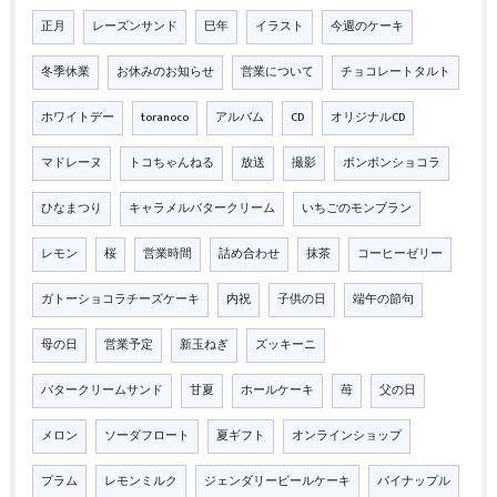
正月
レーズンサンド
巳年
イラスト
今週のケーキ
冬季休業
お休みのお知らせ
営業について
チョコレートタルト
ホワイトデー
toranoco
アルバム
CD
オリジナルCD
マドレーヌ
トコちゃんねる
放送
撮影
ボンボンショコラ
ひなまつり
キャラメルバタークリーム
いちごのモンブラン
レモン
桜
営業時間
詰め合わせ
抹茶
コーヒーゼリー
ガトーショコラチーズケーキ
内祝
子供の日
端午の節句
母の日
営業予定
新玉ねぎ
ズッキーニ
バタークリームサンド
甘夏
ホールケーキ
苺
父の日
メロン
ソーダフロート
夏ギフト
オンラインショップ
プラム
レモンミルク
ジェンダリービールケーキ
パイナップル