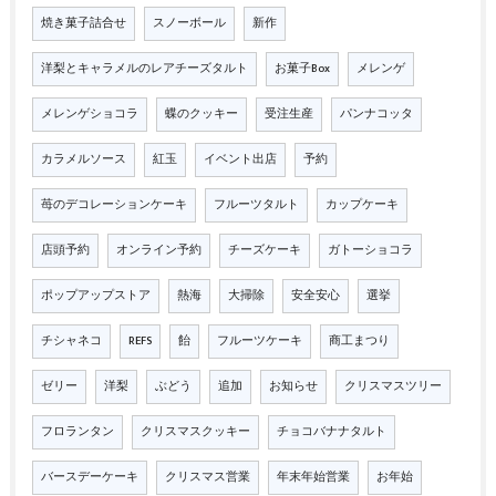
焼き菓子詰合せ
スノーボール
新作
洋梨とキャラメルのレアチーズタルト
お菓子Box
メレンゲ
メレンゲショコラ
蝶のクッキー
受注生産
パンナコッタ
カラメルソース
紅玉
イベント出店
予約
苺のデコレーションケーキ
フルーツタルト
カップケーキ
店頭予約
オンライン予約
チーズケーキ
ガトーショコラ
ポップアップストア
熱海
大掃除
安全安心
選挙
チシャネコ
REFS
飴
フルーツケーキ
商工まつり
ゼリー
洋梨
ぶどう
追加
お知らせ
クリスマスツリー
フロランタン
クリスマスクッキー
チョコバナナタルト
バースデーケーキ
クリスマス営業
年末年始営業
お年始