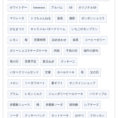
ホワイトデー
toranoco
アルバム
CD
オリジナルCD
マドレーヌ
トコちゃんねる
放送
撮影
ボンボンショコラ
ひなまつり
キャラメルバタークリーム
いちごのモンブラン
レモン
桜
営業時間
詰め合わせ
抹茶
コーヒーゼリー
ガトーショコラチーズケーキ
内祝
子供の日
端午の節句
母の日
営業予定
新玉ねぎ
ズッキーニ
バタークリームサンド
甘夏
ホールケーキ
苺
父の日
メロン
ソーダフロート
夏ギフト
オンラインショップ
プラム
レモンミルク
ジェンダリービールケーキ
パイナップル
赤紫蘇ジュース
桃
赤紫蘇ソーダ
琥珀糖
レアチーズ
ソーダ
クッキーパック
カットケーキ
おやつ
クロッカン