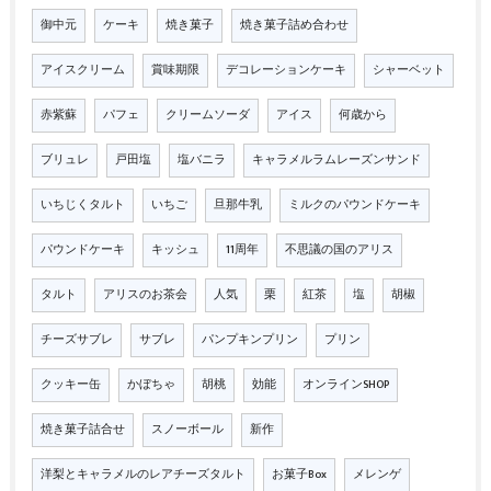
御中元
ケーキ
焼き菓子
焼き菓子詰め合わせ
アイスクリーム
賞味期限
デコレーションケーキ
シャーベット
赤紫蘇
パフェ
クリームソーダ
アイス
何歳から
ブリュレ
戸田塩
塩バニラ
キャラメルラムレーズンサンド
いちじくタルト
いちご
旦那牛乳
ミルクのパウンドケーキ
パウンドケーキ
キッシュ
11周年
不思議の国のアリス
タルト
アリスのお茶会
人気
栗
紅茶
塩
胡椒
チーズサブレ
サブレ
パンプキンプリン
プリン
クッキー缶
かぼちゃ
胡桃
効能
オンラインSHOP
焼き菓子詰合せ
スノーボール
新作
洋梨とキャラメルのレアチーズタルト
お菓子Box
メレンゲ