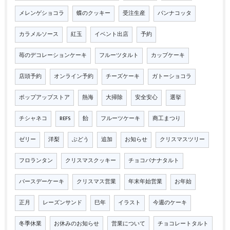
メレンゲショコラ
蝶のクッキー
受注生産
パンナコッタ
カラメルソース
紅玉
イベント出店
予約
苺のデコレーションケーキ
フルーツタルト
カップケーキ
店頭予約
オンライン予約
チーズケーキ
ガトーショコラ
ポップアップストア
熱海
大掃除
安全安心
選挙
チシャネコ
REFS
飴
フルーツケーキ
商工まつり
ゼリー
洋梨
ぶどう
追加
お知らせ
クリスマスツリー
フロランタン
クリスマスクッキー
チョコバナナタルト
バースデーケーキ
クリスマス営業
年末年始営業
お年始
正月
レーズンサンド
巳年
イラスト
今週のケーキ
冬季休業
お休みのお知らせ
営業について
チョコレートタルト