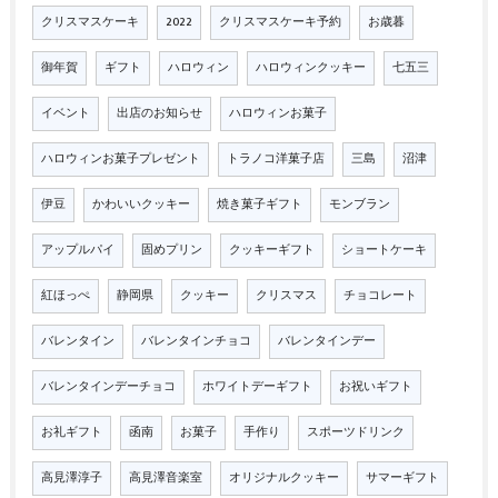
クリスマスケーキ
2022
クリスマスケーキ予約
お歳暮
御年賀
ギフト
ハロウィン
ハロウィンクッキー
七五三
イベント
出店のお知らせ
ハロウィンお菓子
ハロウィンお菓子プレゼント
トラノコ洋菓子店
三島
沼津
伊豆
かわいいクッキー
焼き菓子ギフト
モンブラン
アップルパイ
固めプリン
クッキーギフト
ショートケーキ
紅ほっぺ
静岡県
クッキー
クリスマス
チョコレート
バレンタイン
バレンタインチョコ
バレンタインデー
バレンタインデーチョコ
ホワイトデーギフト
お祝いギフト
お礼ギフト
函南
お菓子
手作り
スポーツドリンク
高見澤淳子
高見澤音楽室
オリジナルクッキー
サマーギフト