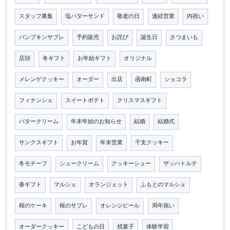
スタッフ募集
塩バターサンド
敬老の日
連続営業
内祝い
パンプキンサブレ
予約販売
お詫び
誕生日
さつまいも
店頭
冬ギフト
お年始ギフト
オリジナル
メレンゲクッキー
オーダー
出店
函南町
ショコラ
フィナンシェ
スイートポテト
クリスマスギフト
バタークリーム
年末年始のお知らせ
結婚
結婚式
サンクスギフト
お年賀
年末営業
干支クッキー
冬モチーフ
シュークリーム
クッキーシュー
ザッハトルテ
春ギフト
マルシェ
オランジェット
ふもとのマルシェ
桜のケーキ
桜のサブレ
オレンジピール
周年祝い
オーダークッキー
こどもの日
焼菓子
体験学習