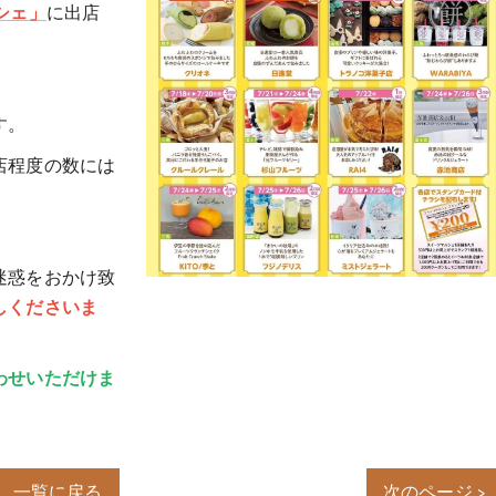
シェ」
に出店
す。
店程度の数には
迷惑をおかけ致
しくださいま
わせいただけま
一覧に戻る
次のページ >