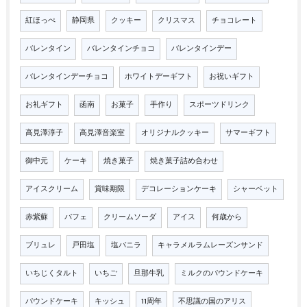
紅ほっぺ
静岡県
クッキー
クリスマス
チョコレート
バレンタイン
バレンタインチョコ
バレンタインデー
バレンタインデーチョコ
ホワイトデーギフト
お祝いギフト
お礼ギフト
函南
お菓子
手作り
スポーツドリンク
高見澤淳子
高見澤音楽室
オリジナルクッキー
サマーギフト
御中元
ケーキ
焼き菓子
焼き菓子詰め合わせ
アイスクリーム
賞味期限
デコレーションケーキ
シャーベット
赤紫蘇
パフェ
クリームソーダ
アイス
何歳から
ブリュレ
戸田塩
塩バニラ
キャラメルラムレーズンサンド
いちじくタルト
いちご
旦那牛乳
ミルクのパウンドケーキ
パウンドケーキ
キッシュ
11周年
不思議の国のアリス