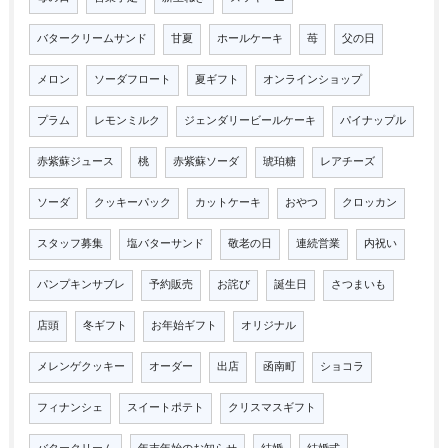
バタークリームサンド
甘夏
ホールケーキ
苺
父の日
メロン
ソーダフロート
夏ギフト
オンラインショップ
プラム
レモンミルク
ジェンダリービールケーキ
パイナップル
赤紫蘇ジュース
桃
赤紫蘇ソーダ
琥珀糖
レアチーズ
ソーダ
クッキーパック
カットケーキ
おやつ
クロッカン
スタッフ募集
塩バターサンド
敬老の日
連続営業
内祝い
パンプキンサブレ
予約販売
お詫び
誕生日
さつまいも
店頭
冬ギフト
お年始ギフト
オリジナル
メレンゲクッキー
オーダー
出店
函南町
ショコラ
フィナンシェ
スイートポテト
クリスマスギフト