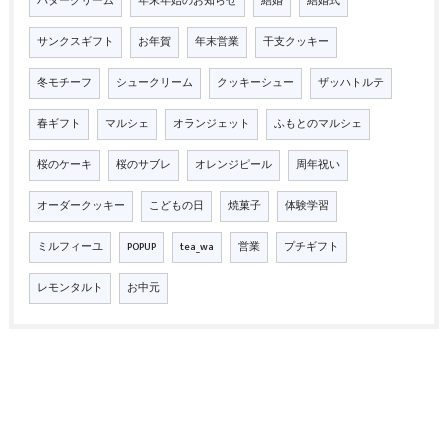
バタークリーム
年末年始のお知らせ
結婚
結婚式
サンクスギフト
お年賀
年末営業
干支クッキー
冬モチーフ
シュークリーム
クッキーシュー
ザッハトルテ
春ギフト
マルシェ
オランジェット
ふもとのマルシェ
桜のケーキ
桜のサブレ
オレンジピール
周年祝い
オーダークッキー
こどもの日
焼菓子
体験学習
ミルフィーユ
POPUP
tea_wa
営業
プチギフト
レモンタルト
お中元