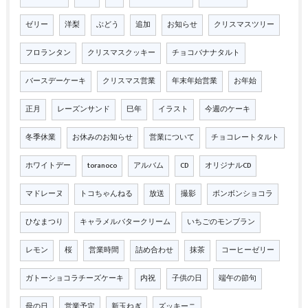
ゼリー
洋梨
ぶどう
追加
お知らせ
クリスマスツリー
フロランタン
クリスマスクッキー
チョコバナナタルト
バースデーケーキ
クリスマス営業
年末年始営業
お年始
正月
レーズンサンド
巳年
イラスト
今週のケーキ
冬季休業
お休みのお知らせ
営業について
チョコレートタルト
ホワイトデー
toranoco
アルバム
CD
オリジナルCD
マドレーヌ
トコちゃんねる
放送
撮影
ボンボンショコラ
ひなまつり
キャラメルバタークリーム
いちごのモンブラン
レモン
桜
営業時間
詰め合わせ
抹茶
コーヒーゼリー
ガトーショコラチーズケーキ
内祝
子供の日
端午の節句
母の日
営業予定
新玉ねぎ
ズッキーニ