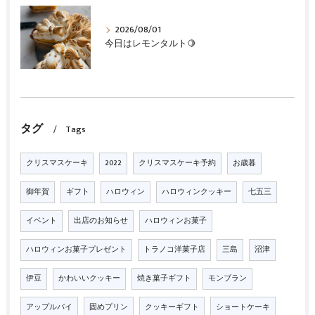
2026/08/01
今日はレモンタルト🍋
タグ
Tags
クリスマスケーキ
2022
クリスマスケーキ予約
お歳暮
御年賀
ギフト
ハロウィン
ハロウィンクッキー
七五三
イベント
出店のお知らせ
ハロウィンお菓子
ハロウィンお菓子プレゼント
トラノコ洋菓子店
三島
沼津
伊豆
かわいいクッキー
焼き菓子ギフト
モンブラン
アップルパイ
固めプリン
クッキーギフト
ショートケーキ