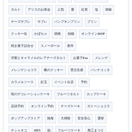
タルト
アリスのお茶会
人気
栗
紅茶
塩
胡椒
チーズサブレ
サブレ
パンプキンプリン
プリン
クッキー缶
かぼちゃ
胡桃
効能
オンラインSHOP
焼き菓子詰合せ
スノーボール
新作
洋梨とキャラメルのレアチーズタルト
お菓子Box
メレンゲ
メレンゲショコラ
蝶のクッキー
受注生産
パンナコッタ
カラメルソース
紅玉
イベント出店
予約
苺のデコレーションケーキ
フルーツタルト
カップケーキ
店頭予約
オンライン予約
チーズケーキ
ガトーショコラ
ポップアップストア
熱海
大掃除
安全安心
選挙
チシャネコ
REFS
飴
フルーツケーキ
商工まつり