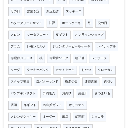
母の日
営業予定
新玉ねぎ
ズッキーニ
バタークリームサンド
甘夏
ホールケーキ
苺
父の日
メロン
ソーダフロート
夏ギフト
オンラインショップ
プラム
レモンミルク
ジェンダリービールケーキ
パイナップル
赤紫蘇ジュース
桃
赤紫蘇ソーダ
琥珀糖
レアチーズ
ソーダ
クッキーパック
カットケーキ
おやつ
クロッカン
スタッフ募集
塩バターサンド
敬老の日
連続営業
内祝い
パンプキンサブレ
予約販売
お詫び
誕生日
さつまいも
店頭
冬ギフト
お年始ギフト
オリジナル
メレンゲクッキー
オーダー
出店
函南町
ショコラ