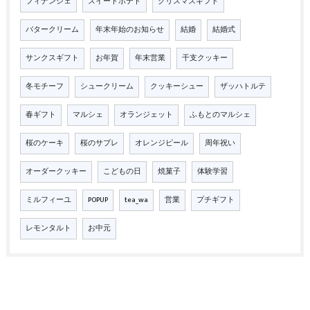
フィナンシェ
スイートポテト
クリスマスギフト
バタークリーム
年末年始のお知らせ
結婚
結婚式
サンクスギフト
お年賀
年末営業
干支クッキー
冬モチーフ
シュークリーム
クッキーシュー
ザッハトルテ
春ギフト
マルシェ
オランジェット
ふもとのマルシェ
桜のケーキ
桜のサブレ
オレンジピール
周年祝い
オーダークッキー
こどもの日
焼菓子
体験学習
ミルフィーユ
POPUP
tea_wa
営業
プチギフト
レモンタルト
お中元