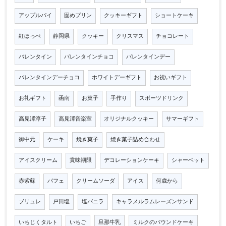
アップルパイ
固めプリン
クッキーギフト
ショートケーキ
紅ほっぺ
静岡県
クッキー
クリスマス
チョコレート
バレンタイン
バレンタインチョコ
バレンタインデー
バレンタインデーチョコ
ホワイトデーギフト
お祝いギフト
お礼ギフト
函南
お菓子
手作り
スポーツドリンク
高見澤淳子
高見澤音楽室
オリジナルクッキー
サマーギフト
御中元
ケーキ
焼き菓子
焼き菓子詰め合わせ
アイスクリーム
賞味期限
デコレーションケーキ
シャーベット
赤紫蘇
パフェ
クリームソーダ
アイス
何歳から
ブリュレ
戸田塩
塩バニラ
キャラメルラムレーズンサンド
いちじくタルト
いちご
旦那牛乳
ミルクのパウンドケーキ