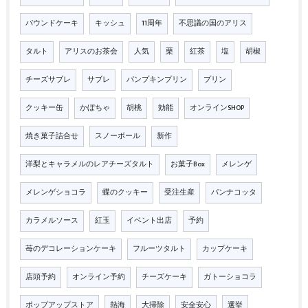
パウンドケーキ
キッシュ
11周年
不思議の国のアリス
タルト
アリスのお茶会
人気
栗
紅茶
塩
胡椒
チーズサブレ
サブレ
パンプキンプリン
プリン
クッキー缶
かぼちゃ
胡桃
効能
オンラインSHOP
焼き菓子詰合せ
スノーボール
新作
洋梨とキャラメルのレアチーズタルト
お菓子Box
メレンゲ
メレンゲショコラ
蝶のクッキー
受注生産
パンナコッタ
カラメルソース
紅玉
イベント出店
予約
苺のデコレーションケーキ
フルーツタルト
カップケーキ
店頭予約
オンライン予約
チーズケーキ
ガトーショコラ
ポップアップストア
熱海
大掃除
安全安心
選挙