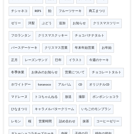
チシャネコ
REFS
飴
フルーツケーキ
商工まつり
ゼリー
洋梨
ぶどう
追加
お知らせ
クリスマスツリー
フロランタン
クリスマスクッキー
チョコバナナタルト
バースデーケーキ
クリスマス営業
年末年始営業
お年始
正月
レーズンサンド
巳年
イラスト
今週のケーキ
冬季休業
お休みのお知らせ
営業について
チョコレートタルト
ホワイトデー
toranoco
アルバム
CD
オリジナルCD
マドレーヌ
トコちゃんねる
放送
撮影
ボンボンショコラ
ひなまつり
キャラメルバタークリーム
いちごのモンブラン
レモン
桜
営業時間
詰め合わせ
抹茶
コーヒーゼリー
ガトーショコラチーズケーキ
内祝
子供の日
端午の節句