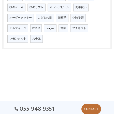
桜のケーキ
桜のサブレ
オレンジピール
周年祝い
オーダークッキー
こどもの日
焼菓子
体験学習
ミルフィーユ
POPUP
tea_wa
営業
プチギフト
レモンタルト
お中元
055-948-9351
CONTACT