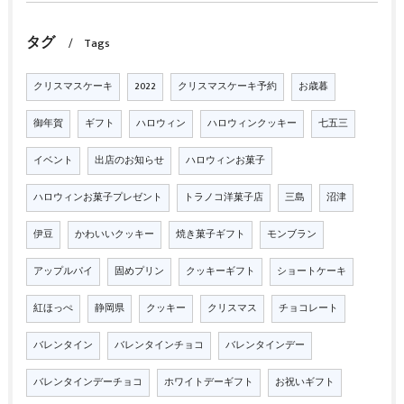
タグ
Tags
クリスマスケーキ
2022
クリスマスケーキ予約
お歳暮
御年賀
ギフト
ハロウィン
ハロウィンクッキー
七五三
イベント
出店のお知らせ
ハロウィンお菓子
ハロウィンお菓子プレゼント
トラノコ洋菓子店
三島
沼津
伊豆
かわいいクッキー
焼き菓子ギフト
モンブラン
アップルパイ
固めプリン
クッキーギフト
ショートケーキ
紅ほっぺ
静岡県
クッキー
クリスマス
チョコレート
バレンタイン
バレンタインチョコ
バレンタインデー
バレンタインデーチョコ
ホワイトデーギフト
お祝いギフト