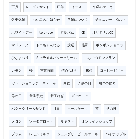
正月
レーズンサンド
巳年
イラスト
今週のケーキ
冬季休業
お休みのお知らせ
営業について
チョコレートタルト
ホワイトデー
toranoco
アルバム
CD
オリジナルCD
マドレーヌ
トコちゃんねる
放送
撮影
ボンボンショコラ
ひなまつり
キャラメルバタークリーム
いちごのモンブラン
レモン
桜
営業時間
詰め合わせ
抹茶
コーヒーゼリー
ガトーショコラチーズケーキ
内祝
子供の日
端午の節句
母の日
営業予定
新玉ねぎ
ズッキーニ
バタークリームサンド
甘夏
ホールケーキ
苺
父の日
メロン
ソーダフロート
夏ギフト
オンラインショップ
プラム
レモンミルク
ジェンダリービールケーキ
パイナップル