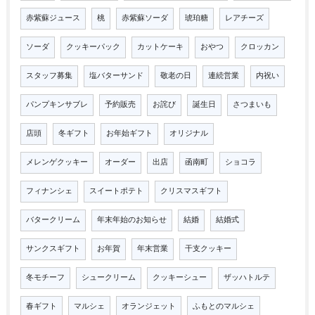
赤紫蘇ジュース
桃
赤紫蘇ソーダ
琥珀糖
レアチーズ
ソーダ
クッキーパック
カットケーキ
おやつ
クロッカン
スタッフ募集
塩バターサンド
敬老の日
連続営業
内祝い
パンプキンサブレ
予約販売
お詫び
誕生日
さつまいも
店頭
冬ギフト
お年始ギフト
オリジナル
メレンゲクッキー
オーダー
出店
函南町
ショコラ
フィナンシェ
スイートポテト
クリスマスギフト
バタークリーム
年末年始のお知らせ
結婚
結婚式
サンクスギフト
お年賀
年末営業
干支クッキー
冬モチーフ
シュークリーム
クッキーシュー
ザッハトルテ
春ギフト
マルシェ
オランジェット
ふもとのマルシェ