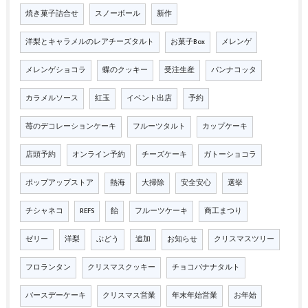
焼き菓子詰合せ
スノーボール
新作
洋梨とキャラメルのレアチーズタルト
お菓子Box
メレンゲ
メレンゲショコラ
蝶のクッキー
受注生産
パンナコッタ
カラメルソース
紅玉
イベント出店
予約
苺のデコレーションケーキ
フルーツタルト
カップケーキ
店頭予約
オンライン予約
チーズケーキ
ガトーショコラ
ポップアップストア
熱海
大掃除
安全安心
選挙
チシャネコ
REFS
飴
フルーツケーキ
商工まつり
ゼリー
洋梨
ぶどう
追加
お知らせ
クリスマスツリー
フロランタン
クリスマスクッキー
チョコバナナタルト
バースデーケーキ
クリスマス営業
年末年始営業
お年始