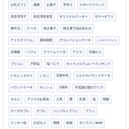
お礼ギフト
函南
お菓子
手作り
スポーツドリンク
高見澤淳子
高見澤音楽室
オリジナルクッキー
サマーギフト
御中元
ケーキ
焼き菓子
焼き菓子詰め合わせ
アイスクリーム
賞味期限
デコレーションケーキ
シャーベット
赤紫蘇
パフェ
クリームソーダ
アイス
何歳から
ブリュレ
戸田塩
塩バニラ
キャラメルラムレーズンサンド
いちじくタルト
いちご
旦那牛乳
ミルクのパウンドケーキ
パウンドケーキ
キッシュ
11周年
不思議の国のアリス
タルト
アリスのお茶会
人気
栗
紅茶
塩
胡椒
チーズサブレ
サブレ
パンプキンプリン
プリン
クッキー缶
かぼちゃ
胡桃
効能
オンラインSHOP